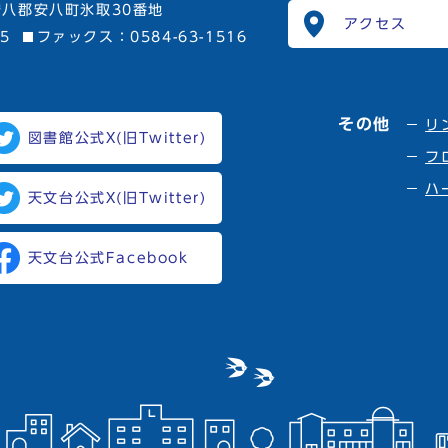
八郡安八町氷取30番地
アクセス
15
ファックス：0584-63-1516
その他
リ
図書館公式X(旧Twitter)
フ
ハ
天文台公式X(旧Twitter)
天文台公式Facebook