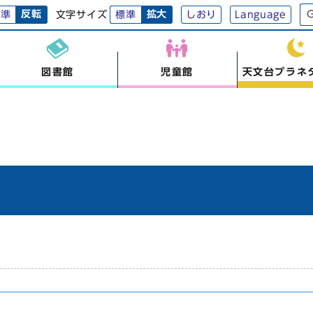
反転
拡大
文字サイズ
標準
標準
しおり
Language
図書館
児童館
天文台プラネ