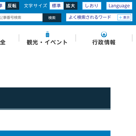
準
反転
文字サイズ
標準
拡大
しおり
Language
よく検索されるワード
表示
検索
全
観光・イベント
行政情報