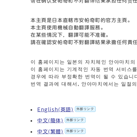
请在确认安帕奇町不对翻译结果承担任何责
本主頁是日本直轄市安帕奇町的官方主頁。
本主頁使用機械自動翻譯服務。
在某些情況下，翻譯可能不准確。
請在確認安帕奇町不對翻譯結果承擔任何責
이 홈페이지는 일본의 자치체인 안야마치의
이 홈페이지는 기계적인 자동 번역 서비스를
경우에 따라 부정확한 번역이 될 수 있습니다
번역 결과에 대해서, 안야마치에서는 일절의 
English(英語)
外部リンク
中文(簡体)
外部リンク
中文(繁體)
外部リンク