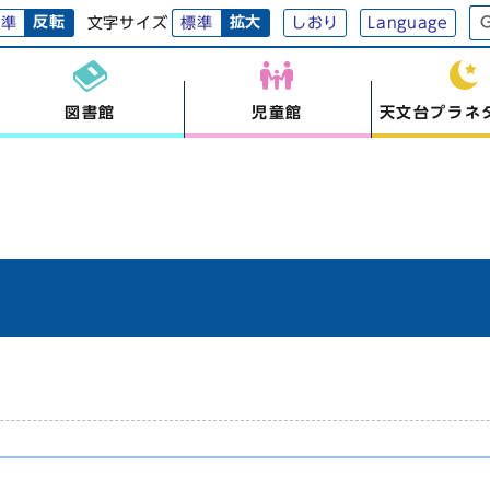
反転
拡大
文字サイズ
標準
標準
しおり
Language
図書館
児童館
天文台プラネ