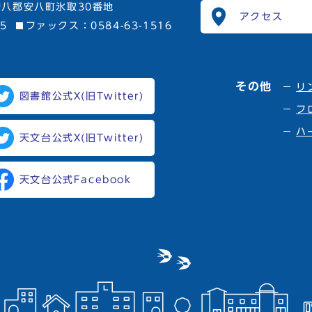
八郡安八町氷取30番地
アクセス
15
ファックス：0584-63-1516
その他
リ
図書館公式X(旧Twitter)
フ
ハ
天文台公式X(旧Twitter)
天文台公式Facebook