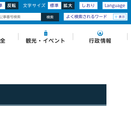
準
反転
文字サイズ
標準
拡大
しおり
Language
よく検索されるワード
表示
検索
全
観光・イベント
行政情報