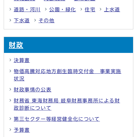
道路・河川
公園・緑化
住宅
上水道
下水道
その他
財政
決算書
物価高騰対応地方創生臨時交付金 事業実施
状況
財政事情の公表
財務省 東海財務局 岐阜財務事務所による財
政診断について
第三セクター等経営健全化について
予算書