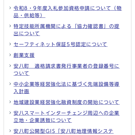
令和8・9年度入札参加資格申請について（物
品・供給等）
特定技能所属機関による「協力確認書」の提
出について
セーフティネット保証5号認定について
創業支援
安八町 適格請求書発行事業者の登録番号に
ついて
中小企業等経営強化法に基づく先端設備等導
入計画
地域建設業経営強化融資制度の開始について
安八スマートインターチェンジ周辺への企業
立地・企業誘致について
安八町公開型GIS「安八町地理情報システ