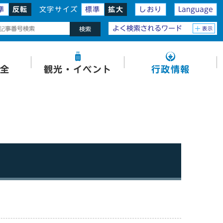
準
反転
文字サイズ
標準
拡大
しおり
Language
よく検索されるワード
表示
検索
全
観光・イベント
行政情報