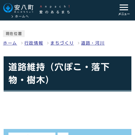
メニュー
ホームへ
現在位置
ホーム
行政情報
まちづくり
道路・河川
道路維持（穴ぼこ・落下
物・樹木）
しおり