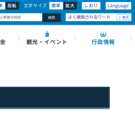
準
反転
文字サイズ
標準
拡大
しおり
Language
よく検索されるワード
表示
検索
全
観光・イベント
行政情報