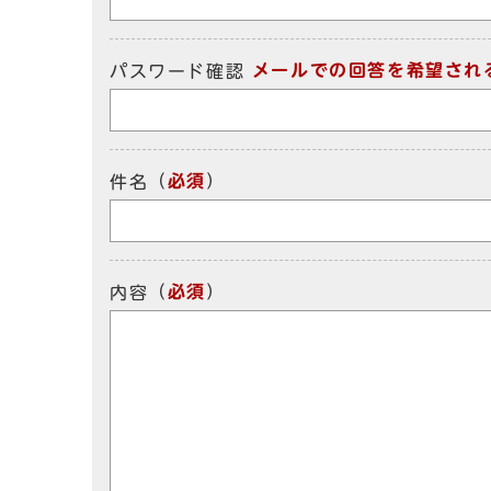
メールでの回答を希望され
パスワード確認
（
必須
）
件名
（
必須
）
内容