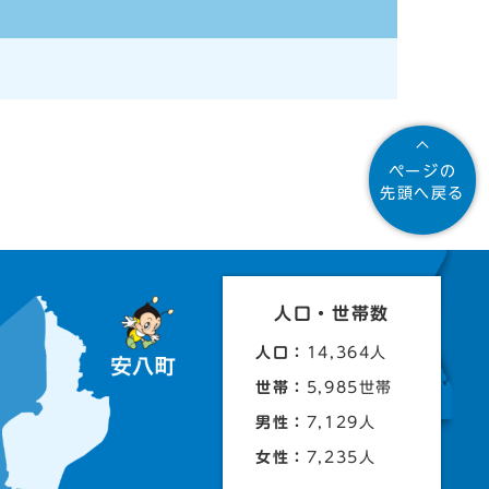
ページの
先頭へ戻る
人口・世帯数
人口：
14,364人
世帯：
5,985世帯
男性：
7,129人
女性：
7,235人