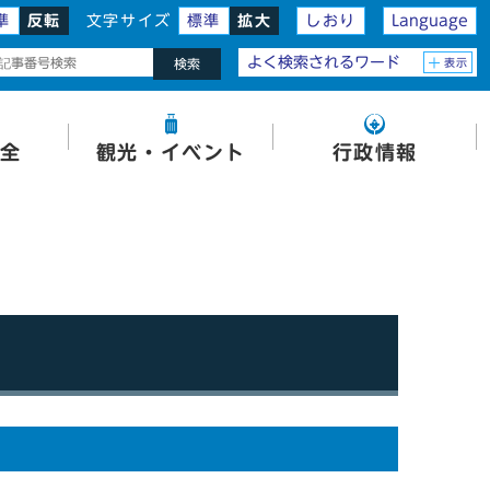
準
反転
文字サイズ
標準
拡大
しおり
Language
よく検索されるワード
表示
検索
全
観光・イベント
行政情報