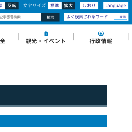
準
反転
文字サイズ
標準
拡大
しおり
Language
よく検索されるワード
表示
検索
全
観光・イベント
行政情報