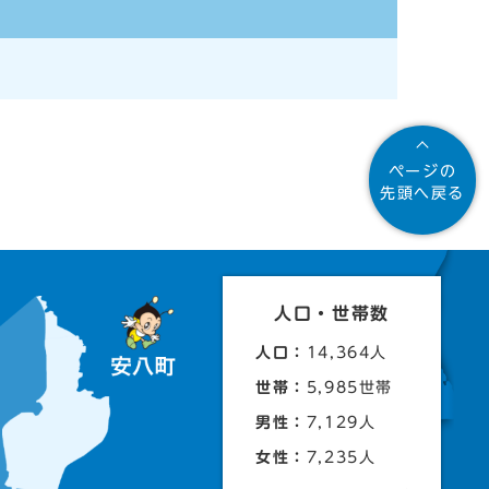
ページの
先頭へ戻る
人口・世帯数
人口：
14,364人
世帯：
5,985世帯
男性：
7,129人
女性：
7,235人