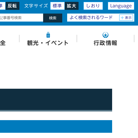
準
反転
文字サイズ
標準
拡大
しおり
Language
よく検索されるワード
表示
検索
全
観光・イベント
行政情報