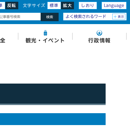
準
反転
文字サイズ
標準
拡大
しおり
Language
よく検索されるワード
表示
検索
全
観光・イベント
行政情報