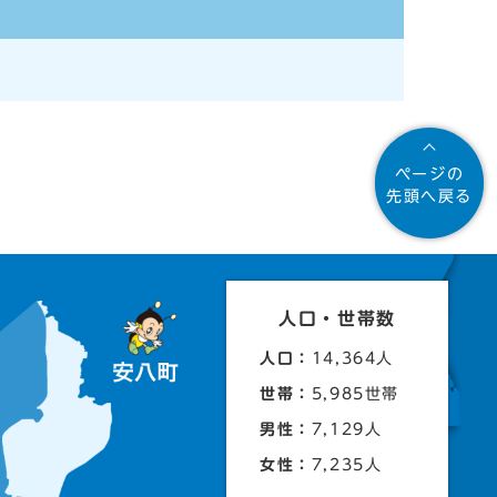
ページの
先頭へ戻る
人口・世帯数
人口：
14,364人
世帯：
5,985世帯
男性：
7,129人
女性：
7,235人