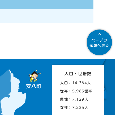
ページの
先頭へ戻る
人口・世帯数
人口：
14,364人
世帯：
5,985世帯
男性：
7,129人
女性：
7,235人