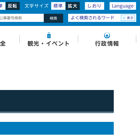
準
反転
文字サイズ
標準
拡大
しおり
Language
よく検索されるワード
表示
検索
全
観光・イベント
行政情報