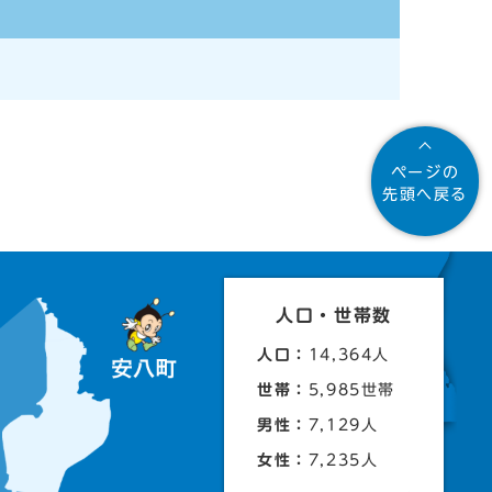
ページの
先頭へ戻る
人口・世帯数
人口：
14,364人
世帯：
5,985世帯
男性：
7,129人
女性：
7,235人