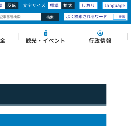
準
反転
文字サイズ
標準
拡大
しおり
Language
よく検索されるワード
表示
検索
全
観光・イベント
行政情報