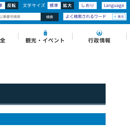
準
反転
文字サイズ
標準
拡大
しおり
Language
よく検索されるワード
表示
検索
全
観光・イベント
行政情報