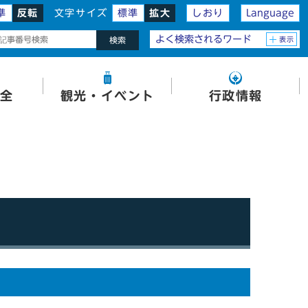
準
反転
文字サイズ
標準
拡大
しおり
Language
よく検索されるワード
表示
検索
全
観光・イベント
行政情報