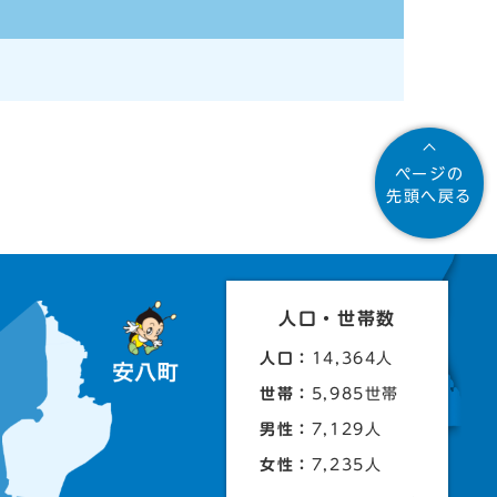
ページの
先頭へ戻る
人口・世帯数
人口：
14,364人
世帯：
5,985世帯
男性：
7,129人
女性：
7,235人