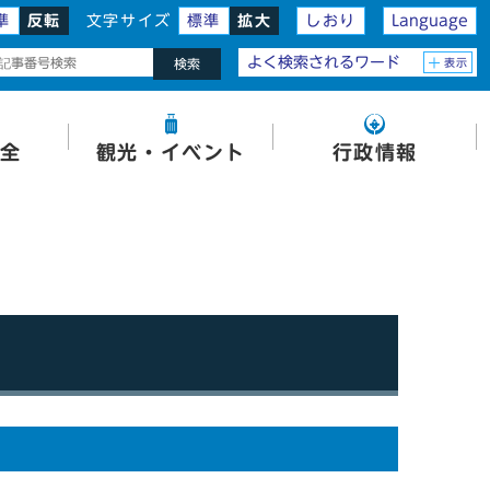
準
反転
文字サイズ
標準
拡大
しおり
Language
よく検索されるワード
表示
検索
全
観光・イベント
行政情報