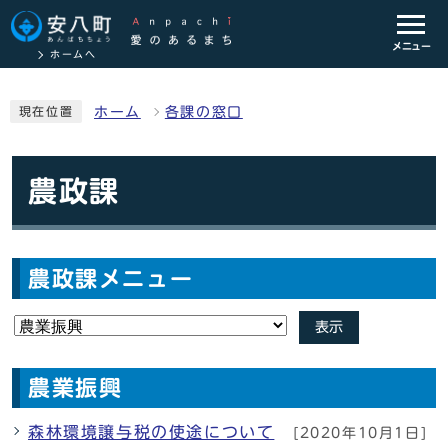
メニュー
ホームへ
ホーム
各課の窓口
現在位置
農政課
農政課メニュー
表示
農業振興
森林環境譲与税の使途について
[2020年10月1日]