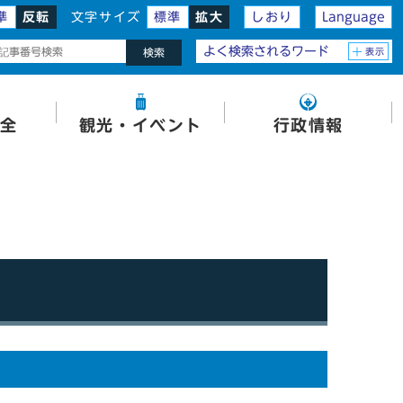
準
反転
文字サイズ
標準
拡大
しおり
Language
よく検索されるワード
表示
検索
全
観光・イベント
行政情報