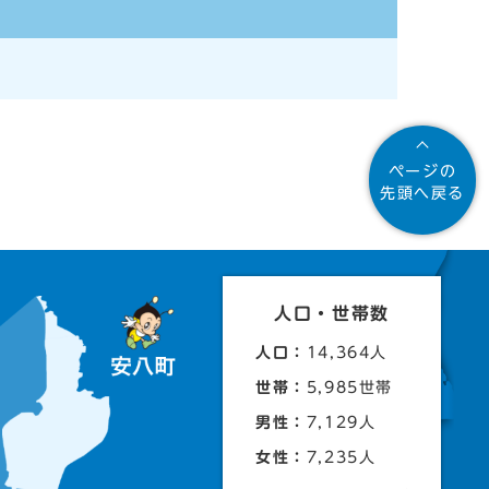
ページの
先頭へ戻る
人口・世帯数
人口：
14,364人
世帯：
5,985世帯
男性：
7,129人
女性：
7,235人