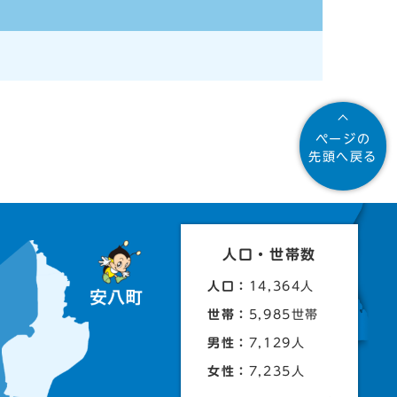
ページの
先頭へ戻る
人口・世帯数
人口：
14,364人
世帯：
5,985世帯
男性：
7,129人
女性：
7,235人