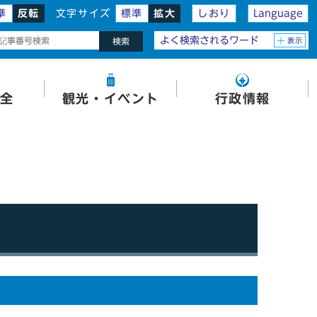
準
反転
文字サイズ
標準
拡大
しおり
Language
よく検索されるワード
表示
検索
全
観光・イベント
行政情報