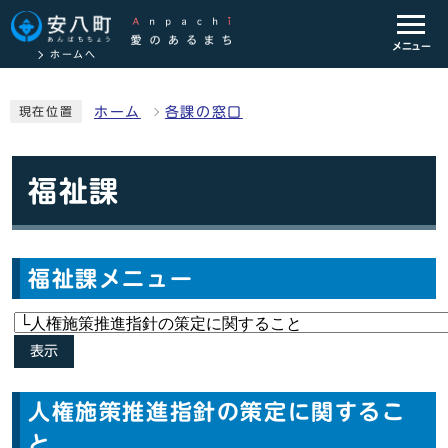
メニュー
ホームへ
ホーム
各課の窓口
現在位置
福祉課
福祉課メニュー
表示
人権施策推進指針の策定に関するこ
と