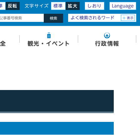
準
反転
文字サイズ
標準
拡大
しおり
Language
よく検索されるワード
表示
検索
全
観光・イベント
行政情報