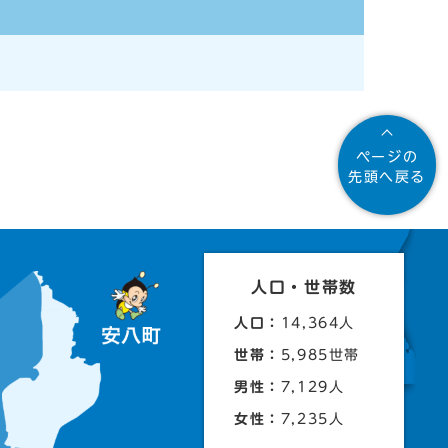
ページの
先頭へ戻る
人口・世帯数
人口：
14,364人
世帯：
5,985世帯
男性：
7,129人
女性：
7,235人