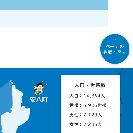
ページの
先頭へ戻る
人口・世帯数
人口：
14,364人
世帯：
5,985世帯
男性：
7,129人
女性：
7,235人