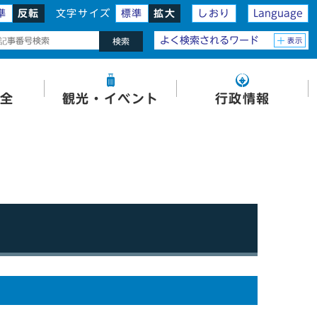
準
反転
文字サイズ
標準
拡大
しおり
Language
よく検索されるワード
表示
検索
全
観光・イベント
行政情報