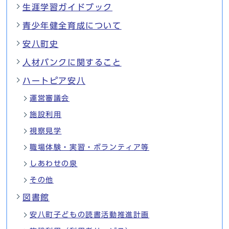
生涯学習ガイドブック
青少年健全育成について
安八町史
人材バンクに関すること
ハートピア安八
運営審議会
施設利用
視察見学
職場体験・実習・ボランティア等
しあわせの泉
その他
図書館
安八町子どもの読書活動推進計画