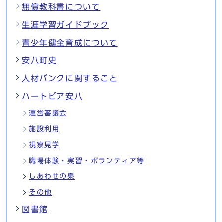
無償教科書について
生涯学習ガイドブック
青少年健全育成について
安八町史
人材バンクに関すること
ハートピア安八
運営審議会
施設利用
視察見学
職場体験・実習・ボランティア等
しあわせの泉
その他
図書館