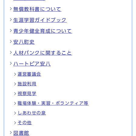
無償教科書について
生涯学習ガイドブック
青少年健全育成について
安八町史
人材バンクに関すること
ハートピア安八
運営審議会
施設利用
視察見学
職場体験・実習・ボランティア等
しあわせの泉
その他
図書館