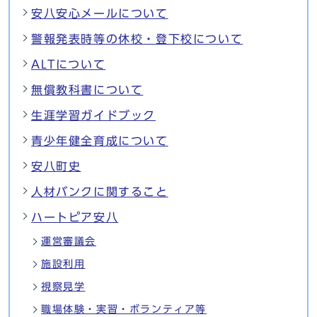
安八安心メールについて
警報発表時等の休校・登下校について
ALTについて
無償教科書について
生涯学習ガイドブック
青少年健全育成について
安八町史
人材バンクに関すること
ハートピア安八
運営審議会
施設利用
視察見学
職場体験・実習・ボランティア等