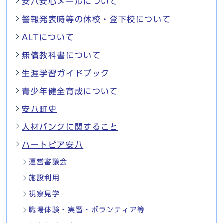
安八安心メールについて
警報発表時等の休校・登下校について
ALTについて
無償教科書について
生涯学習ガイドブック
青少年健全育成について
安八町史
人材バンクに関すること
ハートピア安八
運営審議会
施設利用
視察見学
職場体験・実習・ボランティア等