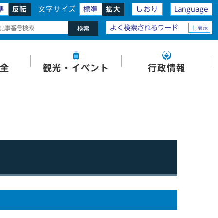
準
反転
文字サイズ
標準
拡大
しおり
Language
よく検索されるワード
表示
検索
全
観光・イベント
行政情報