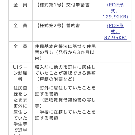
全 員
【様式第1号】交付申請書
(PDF形
式、
129.92KB)
全 員
【様式第2号】誓約書
(PDF形
式、
87.95KB)
全 員
住民基本台帳法に基づく住民
票の写し（発行から3か月以
内）
UIター
転入前に他の市町村に居住し
ン就職
ていたことが確認できる書類
者
（戸籍の附票など）
住民登
・町外に居住していたことを
録をし
証する書類
たまま
（建物賃貸借契約書の写し
町外に
等）
居住し
・学校に在籍していたことを
ていた
証する書類
学生等
で退学