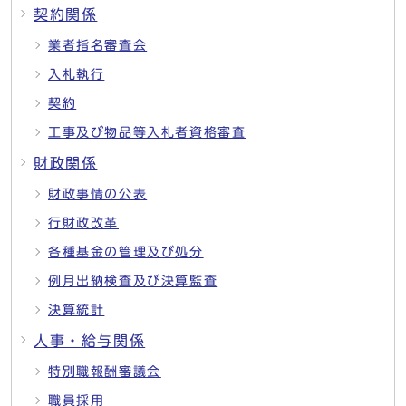
契約関係
業者指名審査会
入札執行
契約
工事及び物品等入札者資格審査
財政関係
財政事情の公表
行財政改革
各種基金の管理及び処分
例月出納検査及び決算監査
決算統計
人事・給与関係
特別職報酬審議会
職員採用