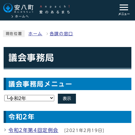
メニュー
ホームへ
ホーム
各課の窓口
現在位置
議会事務局
議会事務局メニュー
表示
令和2年
令和2年第4回定例会
[2021年2月19日]