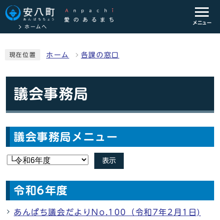
メニュー
ホームへ
ホーム
各課の窓口
現在位置
議会事務局
議会事務局メニュー
表示
令和6年度
あんぱち議会だよりNo.100（令和7年2月1日)