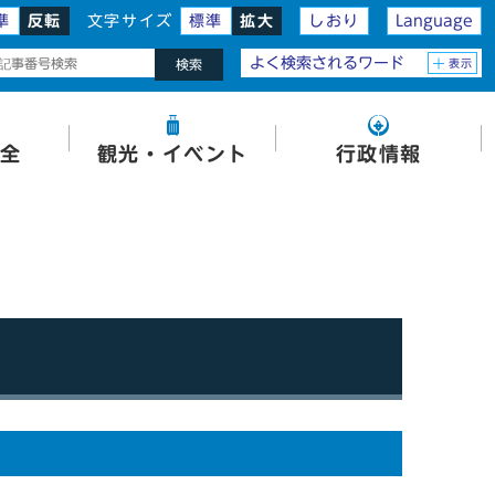
準
反転
文字サイズ
標準
拡大
しおり
Language
よく検索されるワード
表示
検索
全
観光・イベント
行政情報