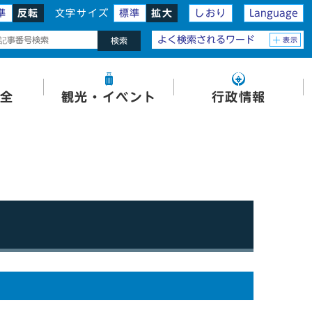
準
反転
文字サイズ
標準
拡大
しおり
Language
よく検索されるワード
表示
検索
全
観光・イベント
行政情報