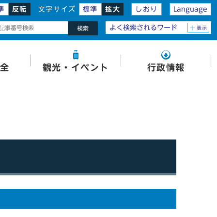
準
反転
文字サイズ
標準
拡大
しおり
Language
よく検索されるワード
表示
検索
全
観光・イベント
行政情報