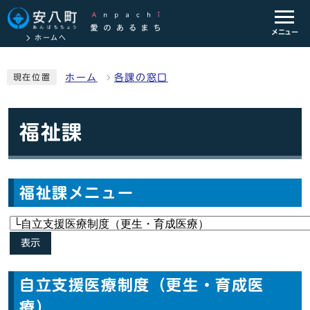
メニュー
ホームへ
ホーム
各課の窓口
現在位置
福祉課
福祉課メニュー
表示
自立支援医療制度（更生・育成医
療）