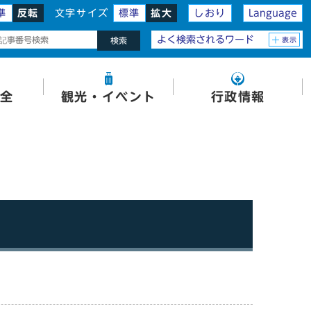
準
反転
文字サイズ
標準
拡大
しおり
Language
よく検索されるワード
表示
検索
全
観光・イベント
行政情報