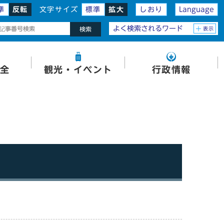
準
反転
文字サイズ
標準
拡大
しおり
Language
よく検索されるワード
表示
検索
全
観光・イベント
行政情報