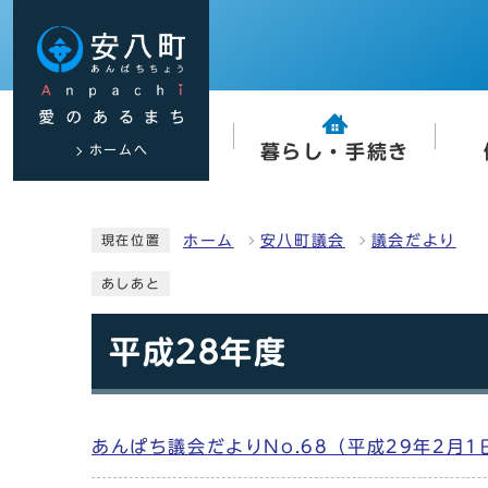
ホームへ
暮らし・手続き
ホーム
安八町議会
議会だより
現在位置
あしあと
平成28年度
あんぱち議会だよりNo.68（平成29年2月1