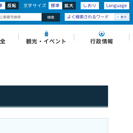
準
反転
文字サイズ
標準
拡大
しおり
Language
よく検索されるワード
表示
検索
全
観光・イベント
行政情報