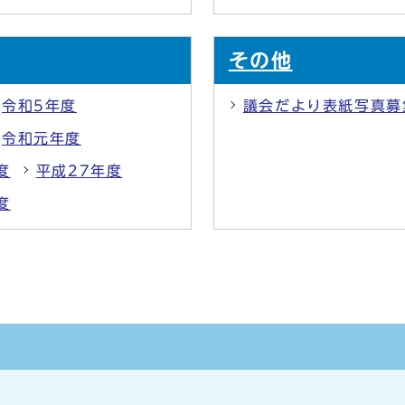
その他
令和5年度
議会だより表紙写真募
令和元年度
度
平成27年度
度