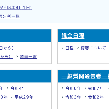
令和8年8月1日)
通告者一覧
議会日程
1日から）
日程
傍聴について
日から）
議員一覧
一般質問通告者一
年
令和4年
令和8年
令和7年
30年
平成29年
令和3年
令和2年