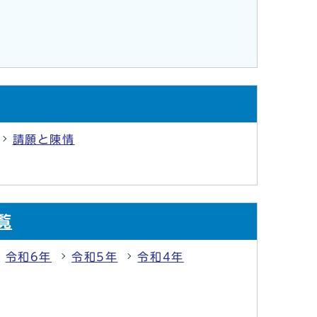
請願と陳情
覧
令和6年
令和5年
令和4年