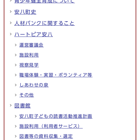
青少年健全育成について
安八町史
人材バンクに関すること
ハートピア安八
運営審議会
施設利用
視察見学
職場体験・実習・ボランティア等
しあわせの泉
その他
図書館
安八町子どもの読書活動推進計画
施設利用（利用者サービス）
図書等の資料収集・選定