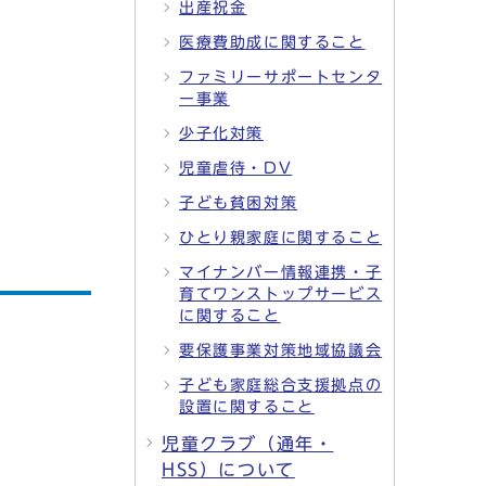
出産祝金
医療費助成に関すること
ファミリーサポートセンタ
ー事業
少子化対策
児童虐待・DV
子ども貧困対策
ひとり親家庭に関すること
マイナンバー情報連携・子
育てワンストップサービス
に関すること
要保護事業対策地域協議会
子ども家庭総合支援拠点の
設置に関すること
児童クラブ（通年・
HSS）について