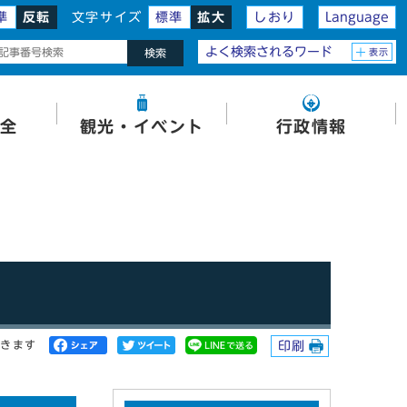
準
反転
文字サイズ
標準
拡大
しおり
Language
よく検索されるワード
表示
検索
全
観光・イベント
行政情報
開きます
印刷