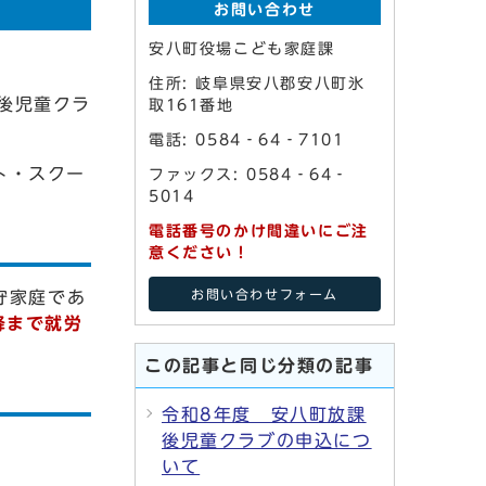
お問い合わせ
安八町役場こども家庭課
住所: 岐阜県安八郡安八町氷
後児童クラ
取161番地
電話: 0584‐64‐7101
ト・スクー
ファックス: 0584‐64‐
5014
電話番号のかけ間違いにご注
意ください！
守家庭であ
お問い合わせフォーム
降まで就労
この記事と同じ分類の記事
令和8年度 安八町放課
後児童クラブの申込につ
いて