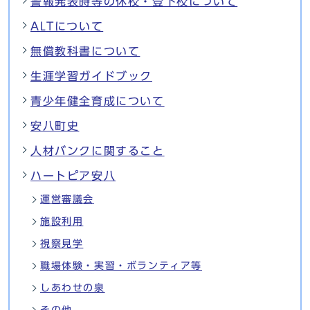
警報発表時等の休校・登下校について
ALTについて
無償教科書について
生涯学習ガイドブック
青少年健全育成について
安八町史
人材バンクに関すること
ハートピア安八
運営審議会
施設利用
視察見学
職場体験・実習・ボランティア等
しあわせの泉
その他