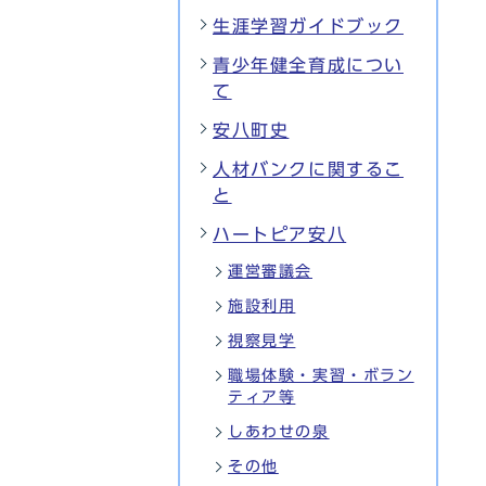
生涯学習ガイドブック
青少年健全育成につい
て
安八町史
人材バンクに関するこ
と
ハートピア安八
運営審議会
施設利用
視察見学
職場体験・実習・ボラン
ティア等
しあわせの泉
その他