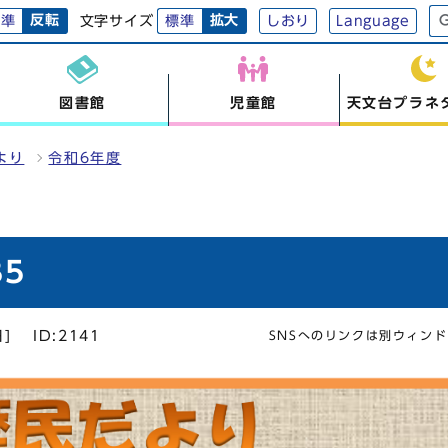
反転
拡大
文字サイズ
標準
標準
しおり
Language
図書館
児童館
天文台プラネ
より
令和6年度
5
]
ID:2141
SNSへのリンクは別ウィン