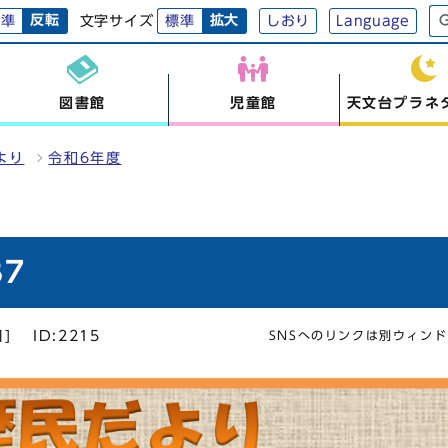
反転
拡大
文字サイズ
標準
標準
しおり
Language
図書館
児童館
天文台プラネ
より
令和6年度
7
]
ID:2215
SNSへのリンクは別ウィン