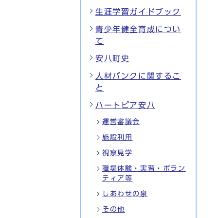
生涯学習ガイドブック
青少年健全育成につい
て
安八町史
人材バンクに関するこ
と
ハートピア安八
運営審議会
施設利用
視察見学
職場体験・実習・ボラン
ティア等
しあわせの泉
その他