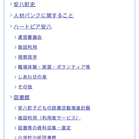
安八町史
人材バンクに関すること
ハートピア安八
運営審議会
施設利用
視察見学
職場体験・実習・ボランティア等
しあわせの泉
その他
図書館
安八町子どもの読書活動推進計画
施設利用（利用者サービス）
図書等の資料収集・選定
小学校出前図書館