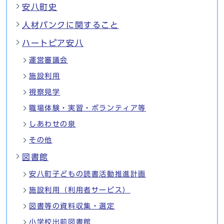
安八町史
人材バンクに関すること
ハートピア安八
運営審議会
施設利用
視察見学
職場体験・実習・ボランティア等
しあわせの泉
その他
図書館
安八町子どもの読書活動推進計画
施設利用（利用者サービス）
図書等の資料収集・選定
小学校出前図書館