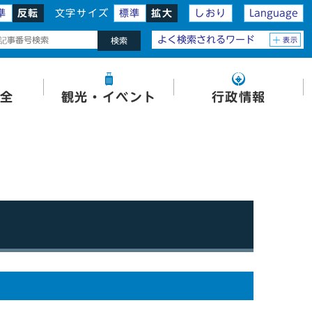
準
反転
文字サイズ
標準
拡大
しおり
Language
よく検索されるワード
表示
検索
全
観光・イベント
行政情報