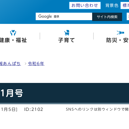
お問い合わせ
背景色
標
サイト内検索
健康・福祉
子育て
防災・安
報あんぱち
令和6年
11月号
11月5日]
ID:2102
SNSへのリンクは別ウィンドウで