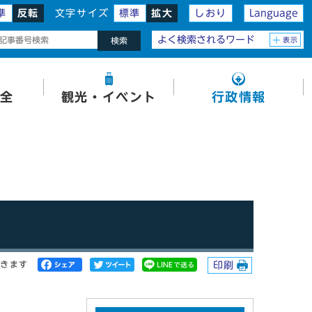
準
反転
文字サイズ
標準
拡大
しおり
Language
よく検索されるワード
表示
検索
全
観光・イベント
行政情報
開きます
印刷