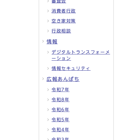
審査会
消費者行政
空き家対策
行政相談
情報
デジタルトランスフォーメ
ーション
情報セキュリティ
広報あんぱち
令和7年
令和8年
令和6年
令和5年
令和4年
令和3年