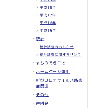
平成18年
平成17年
平成16年
平成15年
統計
統計調査のおしらせ
統計調査に関するリンク
まちのできごと
ホームページ運用
新型コロナウイルス感染
症関連
その他
寄附金